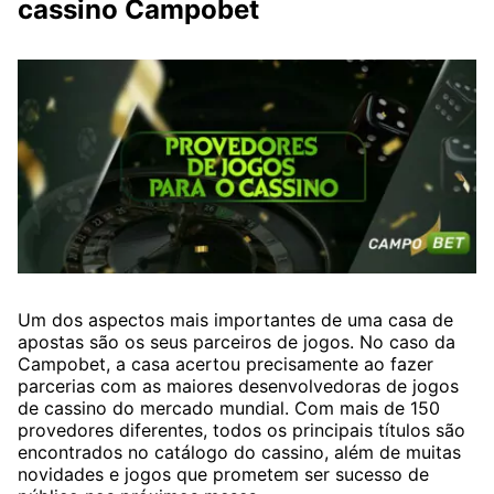
cassino Campobet
Um dos aspectos mais importantes de uma casa de
apostas são os seus parceiros de jogos. No caso da
Campobet, a casa acertou precisamente ao fazer
parcerias com as maiores desenvolvedoras de jogos
de cassino do mercado mundial. Com mais de 150
provedores diferentes, todos os principais títulos são
encontrados no catálogo do cassino, além de muitas
novidades e jogos que prometem ser sucesso de