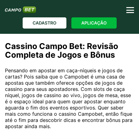
CADASTRO
APLICAÇÃO
Cassino Campo Bet: Revisão
Completa de Jogos e Bônus
Pensando em apostar em caça-níqueis e jogos de
cartas? Pois saiba que o Campobet é uma casa de
apostas que também oferece opções de jogos de
cassino para seus apostadores. Com slots de caça
níquel, jogos de cassino ao vivo, jogos de mesa, esse
é o espaço ideal para quem quer apostar enquanto
aguarda o fim dos eventos esportivos. Quer saber
mais como funciona o cassino Campobet, então fique
até o fim para descobrir dicas e encontrar bônus para
apostar ainda mais.