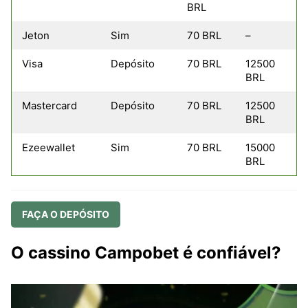
BRL
Jeton
Sim
70 BRL
–
Visa
Depósito
70 BRL
12500
BRL
Mastercard
Depósito
70 BRL
12500
BRL
Ezeewallet
Sim
70 BRL
15000
BRL
FAÇA O DEPÓSITO
O cassino Campobet é confiável?