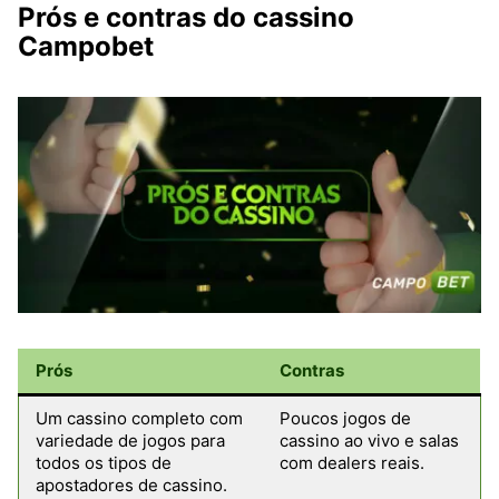
Prós e contras do cassino
Campobet
Prós
Contras
Um cassino completo com
Poucos jogos de
variedade de jogos para
cassino ao vivo e salas
todos os tipos de
com dealers reais.
apostadores de cassino.