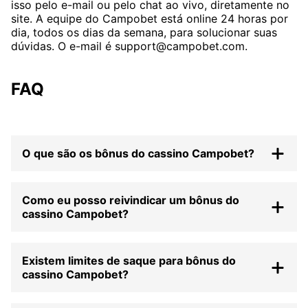
isso pelo e-mail ou pelo chat ao vivo, diretamente no
site. A equipe do Campobet está online 24 horas por
dia, todos os dias da semana, para solucionar suas
dúvidas. O e-mail é
support@campobet.com
.
FAQ
O que são os bônus do cassino Campobet?
Os bônus do cassino Campobet são ofertas
especiais que podem ser usadas para jogar jogos
Como eu posso reivindicar um bônus do
de cassino, como caça-níqueis, jogos de mesa e
cassino Campobet?
cassino ao vivo. Eles podem incluir rodadas
grátis, bônus de depósito e cashback.
Para reivindicar um bônus do cassino Campobet,
você deve seguir as instruções da oferta, que
Existem limites de saque para bônus do
geralmente incluem fazer um depósito ou usar um
cassino Campobet?
código promocional específico. Certifique-se de
ler os termos e condições do bônus antes de usá-
Sim, os bônus do cassino Campobet geralmente
lo.