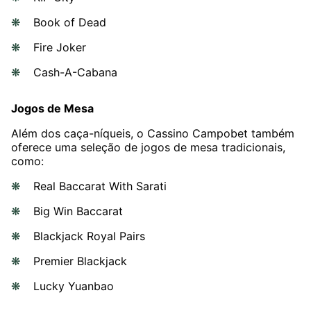
Book of Dead
Fire Joker
Cash-A-Cabana
Jogos de Mesa
Além dos caça-níqueis, o Cassino Campobet também
oferece uma seleção de jogos de mesa tradicionais,
como:
Real Baccarat With Sarati
Big Win Baccarat
Blackjack Royal Pairs
Premier Blackjack
Lucky Yuanbao