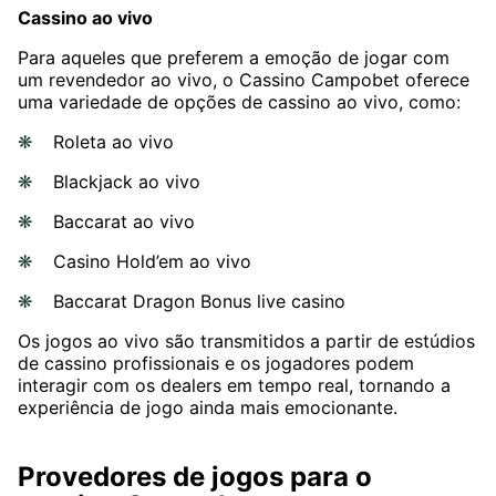
Cassino ao vivo
Para aqueles que preferem a emoção de jogar com
um revendedor ao vivo, o Cassino Campobet oferece
uma variedade de opções de cassino ao vivo, como:
Roleta ao vivo
Blackjack ao vivo
Baccarat ao vivo
Casino Hold’em ao vivo
Baccarat Dragon Bonus live casino
Os jogos ao vivo são transmitidos a partir de estúdios
de cassino profissionais e os jogadores podem
interagir com os dealers em tempo real, tornando a
experiência de jogo ainda mais emocionante.
Provedores de jogos para o