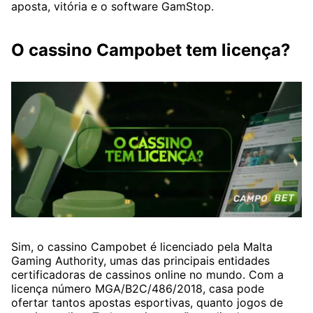
aposta, vitória e o software GamStop.
O cassino Campobet tem licença?
Sim, o cassino Campobet é licenciado pela Malta
Gaming Authority, umas das principais entidades
certificadoras de cassinos online no mundo. Com a
licença número MGA/B2C/486/2018, casa pode
ofertar tantos apostas esportivas, quanto jogos de