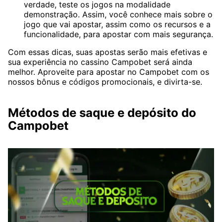
verdade, teste os jogos na modalidade
demonstração. Assim, você conhece mais sobre o
jogo que vai apostar, assim como os recursos e a
funcionalidade, para apostar com mais segurança.
Com essas dicas, suas apostas serão mais efetivas e
sua experiência no cassino Campobet será ainda
melhor. Aproveite para apostar no Campobet com os
nossos bônus e códigos promocionais, e divirta-se.
Métodos de saque e depósito do
Campobet