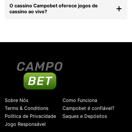
têm limites de saque que devem ser atendidos
O cassino Campobet oferece jogos de
antes de você poder retirar seus ganhos. Esses
cassino ao vivo?
limites podem incluir requisitos de aposta e
limites máximos de saque. Certifique-se de ler os
Sim, o cassino Campobet oferece uma seleção de
termos e condições do bônus antes de usá-lo.
jogos de cassino ao vivo, incluindo roleta,
blackjack e bacará. Esses jogos são transmitidos
ao vivo com um delear real e permitem que você
desfrute da emoção de um cassino terrestre a
partir de qualquer lugar.
Sobre Nós
Como Funciona
Terms & Conditions
Campobet é confiável?
Política de Privacidade
Saques e Depósitos
Jogo Responsável