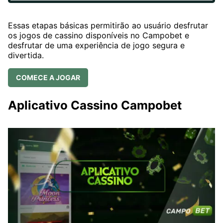
Essas etapas básicas permitirão ao usuário desfrutar
os jogos de cassino disponíveis no Campobet e
desfrutar de uma experiência de jogo segura e
divertida.
COMECE A JOGAR
Aplicativo Cassino Campobet