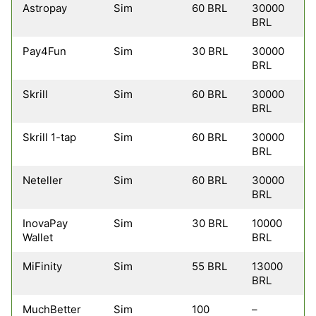
Astropay
Sim
60 BRL
30000
BRL
Pay4Fun
Sim
30 BRL
30000
BRL
Skrill
Sim
60 BRL
30000
BRL
Skrill 1-tap
Sim
60 BRL
30000
BRL
Neteller
Sim
60 BRL
30000
BRL
InovaPay
Sim
30 BRL
10000
Wallet
BRL
MiFinity
Sim
55 BRL
13000
BRL
MuchBetter
Sim
100
–