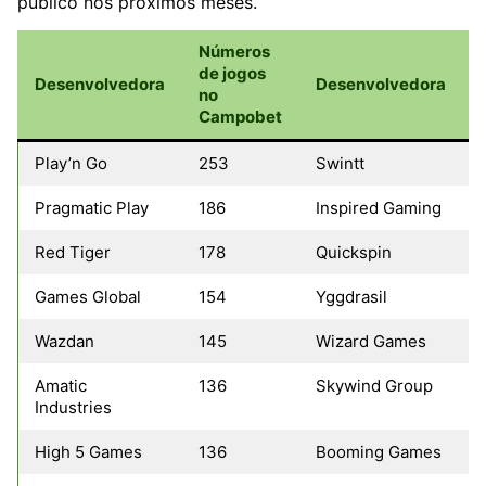
público nos próximos meses.
Números
de jogos
Desenvolvedora
Desenvolvedora
no
Campobet
Play’n Go
253
Swintt
Pragmatic Play
186
Inspired Gaming
Red Tiger
178
Quickspin
Games Global
154
Yggdrasil
Wazdan
145
Wizard Games
Amatic
136
Skywind Group
Industries
High 5 Games
136
Booming Games