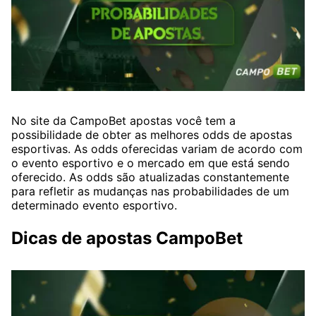
No site da CampoBet apostas você tem a
possibilidade de obter as melhores odds de apostas
esportivas. As odds oferecidas variam de acordo com
o evento esportivo e o mercado em que está sendo
oferecido. As odds são atualizadas constantemente
para refletir as mudanças nas probabilidades de um
determinado evento esportivo.
Dicas de apostas CampoBet