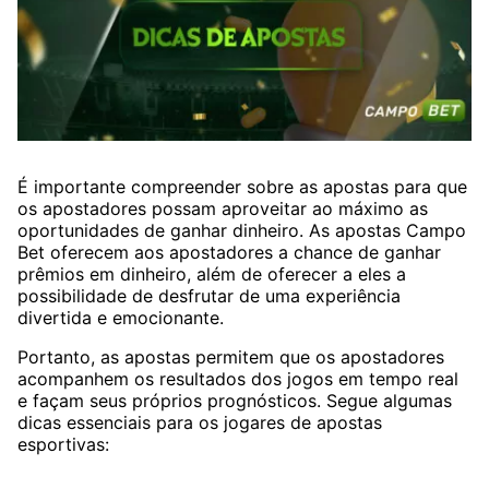
É importante compreender sobre as apostas para que
os apostadores possam aproveitar ao máximo as
oportunidades de ganhar dinheiro. As apostas Campo
Bet oferecem aos apostadores a chance de ganhar
prêmios em dinheiro, além de oferecer a eles a
possibilidade de desfrutar de uma experiência
divertida e emocionante.
Portanto, as apostas permitem que os apostadores
acompanhem os resultados dos jogos em tempo real
e façam seus próprios prognósticos. Segue algumas
dicas essenciais para os jogares de apostas
esportivas: