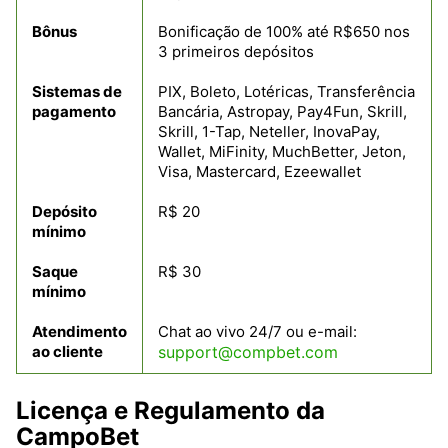
Bônus
Bonificação de 100% até R$650 nos
3 primeiros depósitos
Sistemas de
PIX, Boleto, Lotéricas, Transferência
pagamento
Bancária, Astropay, Pay4Fun, Skrill,
Skrill, 1-Tap, Neteller, InovaPay,
Wallet, MiFinity, MuchBetter, Jeton,
Visa, Mastercard, Ezeewallet
Depósito
R$ 20
mínimo
Saque
R$ 30
mínimo
Atendimento
Chat ao vivo 24/7 ou e-mail:
ao cliente
support@compbet.com
Licença e Regulamento da
CampoBet