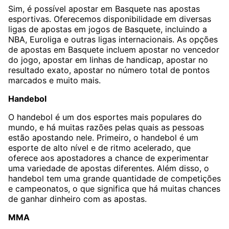
Sim, é possível apostar em Basquete nas apostas
esportivas. Oferecemos disponibilidade em diversas
ligas de apostas em jogos de Basquete, incluindo a
NBA, Euroliga e outras ligas internacionais. As opções
de apostas em Basquete incluem apostar no vencedor
do jogo, apostar em linhas de handicap, apostar no
resultado exato, apostar no número total de pontos
marcados e muito mais.
Handebol
O handebol é um dos esportes mais populares do
mundo, e há muitas razões pelas quais as pessoas
estão apostando nele. Primeiro, o handebol é um
esporte de alto nível e de ritmo acelerado, que
oferece aos apostadores a chance de experimentar
uma variedade de apostas diferentes. Além disso, o
handebol tem uma grande quantidade de competições
e campeonatos, o que significa que há muitas chances
de ganhar dinheiro com as apostas.
MMA