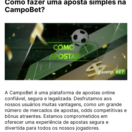
Como fazer uma aposta simples na
CampoBet?
A CampoBet é uma plataforma de apostas online
confiável, segura e legalizada. Desfrutamos aos
nossos usuários muitas vantagens, como um grande
número de mercados de apostas, odds competitivas e
bônus atraentes. Estamos comprometidos em
oferecer uma experiência de apostas segura e
divertida para todos os nossos jogadores.