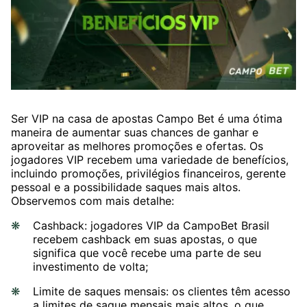
Ser VIP na casa de apostas Campo Bet é uma ótima
maneira de aumentar suas chances de ganhar e
aproveitar as melhores promoções e ofertas. Os
jogadores VIP recebem uma variedade de benefícios,
incluindo promoções, privilégios financeiros, gerente
pessoal e a possibilidade saques mais altos.
Observemos com mais detalhe:
Cashback: jogadores VIP da CampoBet Brasil
recebem cashback em suas apostas, o que
significa que você recebe uma parte de seu
investimento de volta;
Limite de saques mensais: os clientes têm acesso
a limites de saque mensais mais altos, o que