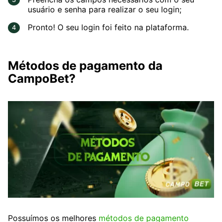
usuário e senha para realizar o seu login;
Pronto! O seu login foi feito na plataforma.
Métodos de pagamento da
CampoBet?
Possuímos os melhores
métodos de pagamento