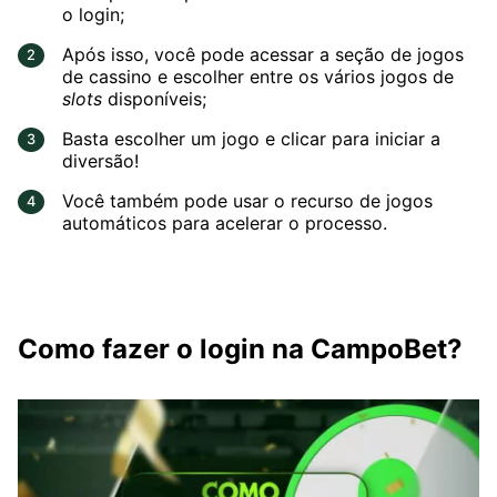
o login;
Após isso, você pode acessar a seção de jogos
de cassino e escolher entre os vários jogos de
slots
disponíveis;
Basta escolher um jogo e clicar para iniciar a
diversão!
Você também pode usar o recurso de jogos
automáticos para acelerar o processo.
Como fazer o login na CampoBet?