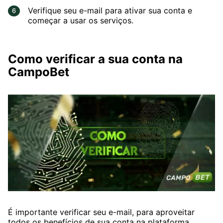
Verifique seu e-mail para ativar sua conta e
começar a usar os serviços.
Como verificar a sua conta na
CampoBet
É importante verificar seu e-mail, para aproveitar
todos os benefícios de sua conta na plataforma