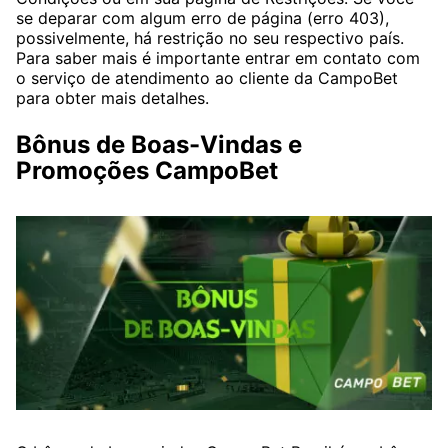
se deparar com algum erro de página (erro 403),
possivelmente, há restrição no seu respectivo país.
Para saber mais é importante entrar em contato com
o serviço de atendimento ao cliente da CampoBet
para obter mais detalhes.
Bônus de Boas-Vindas e
Promoções CampoBet