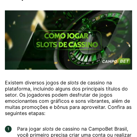
Existem diversos jogos de
slots
de cassino na
plataforma, incluindo alguns dos principais títulos do
setor. Os jogadores podem desfrutar de jogos
emocionantes com gráficos e sons vibrantes, além de
muitas promoções e bônus para aproveitar. Confira as
seguintes etapas:
Para jogar
slots
de cassino na CampoBet Brasil,
você primeiro precisa criar uma conta ou realizar