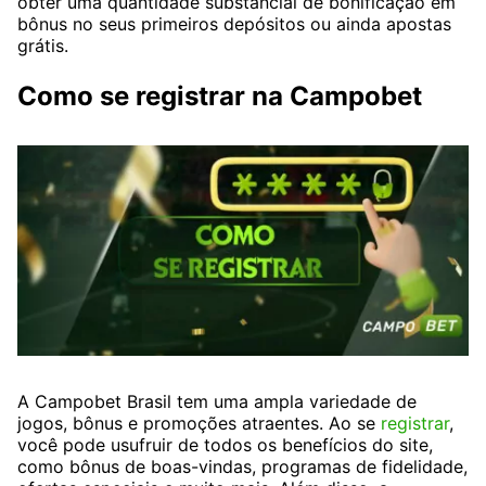
obter uma quantidade substancial de bonificação em
bônus no seus primeiros depósitos ou ainda apostas
grátis.
Como se registrar na Campobet
A Campobet Brasil tem uma ampla variedade de
jogos, bônus e promoções atraentes. Ao se
registrar
,
você pode usufruir de todos os benefícios do site,
como bônus de boas-vindas, programas de fidelidade,