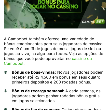
A Campobet também oferece uma variedade de
bônus emocionantes para seus jogadores de cassino.
Se você é um fã de jogos de mesa, jogos de slot ou
jogos ao vivo, há algo para todos. Veja as opções de
bônus que você pode aproveitar no
cassino da
Campobet
:
Bônus de boas-vindas:
Novos jogadores podem
receber até R$ 4.500 em bônus em seus quatro
primeiros depósitos e 200 rodadas bônus.
Bônus de recarga semanal:
A cada semana, os
jogadores podem ganhar rodadas bônus grátis
em jogos selecionados.
Bônus de fim de semana:
Os jogadores podem