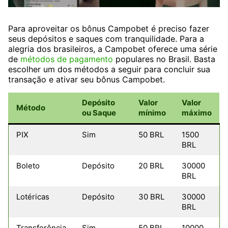
Para aproveitar os bônus Campobet é preciso fazer
seus depósitos e saques com tranquilidade. Para a
alegria dos brasileiros, a Campobet oferece uma série
de
métodos de pagamento
populares no Brasil. Basta
escolher um dos métodos a seguir para concluir sua
transação e ativar seu bônus Campobet.
Depósito
Valor
Valor
Método
ou Saque
mínimo
máximo
PIX
Sim
50 BRL
1500
BRL
Boleto
Depósito
20 BRL
30000
BRL
Lotéricas
Depósito
30 BRL
30000
BRL
Transferência
Sim
50 BRL
10000