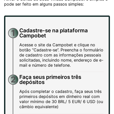
pode ser feito em alguns passos simples:
Cadastre-se na plataforma
1
Campobet
Acesse o site da Campobet e clique no
botão “Cadastre-se”. Preencha o formulário
de cadastro com as informações pessoais
solicitadas, incluindo nome, endereço de e-
mail e número de telefone.
Faça seus primeiros três
2
depósitos
Após completar o cadastro, faça seus três
primeiros depósitos em dinheiro real com
valor mínimo de 30 BRL/ 5 EUR/ 6 USD (ou
câmbio equivalente)