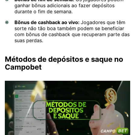
ganhar bônus adicionais ao fazer depósitos
durante o fim de semana.
Bônus de cashback ao vivo:
Jogadores que têm
sorte não tão boa também podem se beneficiar
com bônus de cashback que recuperam parte das
suas perdas.
Métodos de depósitos e saque no
Campobet