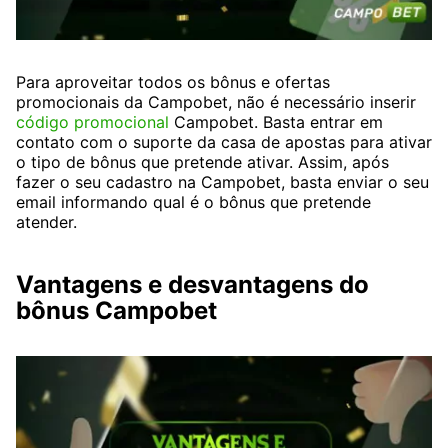
Para aproveitar todos os bônus e ofertas
promocionais da Campobet, não é necessário inserir
código promocional
Campobet. Basta entrar em
contato com o suporte da casa de apostas para ativar
o tipo de bônus que pretende ativar. Assim, após
fazer o seu cadastro na Campobet, basta enviar o seu
email informando qual é o bônus que pretende
atender.
Vantagens e desvantagens do
bônus Campobet