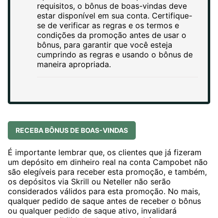
requisitos, o bônus de boas-vindas deve
estar disponível em sua conta. Certifique-
se de verificar as regras e os termos e
condições da promoção antes de usar o
bônus, para garantir que você esteja
cumprindo as regras e usando o bônus de
maneira apropriada.
RECEBA BÔNUS DE BOAS-VINDAS
É importante lembrar que, os clientes que já fizeram
um depósito em dinheiro real na conta Campobet não
são elegíveis para receber esta promoção, e também,
os depósitos via Skrill ou Neteller não serão
considerados válidos para esta promoção. No mais,
qualquer pedido de saque antes de receber o bônus
ou qualquer pedido de saque ativo, invalidará