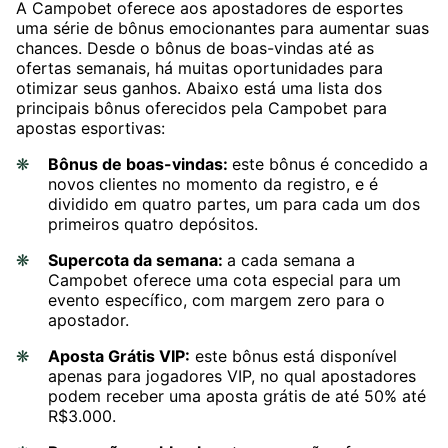
A Campobet oferece aos apostadores de esportes
uma série de bônus emocionantes para aumentar suas
chances. Desde o bônus de boas-vindas até as
ofertas semanais, há muitas oportunidades para
otimizar seus ganhos. Abaixo está uma lista dos
principais bônus oferecidos pela Campobet para
apostas esportivas:
Bônus de boas-vindas:
este bônus é concedido a
novos clientes no momento da registro, e é
dividido em quatro partes, um para cada um dos
primeiros quatro depósitos.
Supercota da semana:
a cada semana a
Campobet oferece uma cota especial para um
evento específico, com margem zero para o
apostador.
Aposta Grátis VIP:
este bônus está disponível
apenas para jogadores VIP, no qual apostadores
podem receber uma aposta grátis de até 50% até
R$3.000.