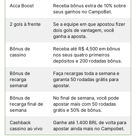
Acca Boost
Receba bônus extra de 10% sobre
seus ganhos no CampoBet.
2 gols à frente
Se a equipe em que apostou fizer
dois gols de vantagem, você
ganha a aposta.
Bônus de
Receba até R$ 4,500 em bônus
cassino
nos seus quatro primeiros
depósitos e 200 rodadas bônus.
Bônus de
Faça recargas toda a semana e
recarga
garanta 50 rodadas grátis para
semanal
apostar.
Bônus de
No final de semana, você pode
recarga final de
apostar mais com 50 rodadas
semana
grátis e 50% de bônus.
Cashback
Ganhe até 1.400 BRL de volta para
cassino ao vivo
apostar ainda mais no Campobet.