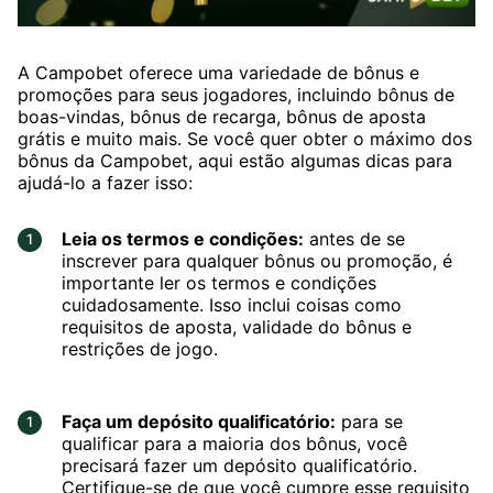
A Campobet oferece uma variedade de bônus e
promoções para seus jogadores, incluindo bônus de
boas-vindas, bônus de recarga, bônus de aposta
grátis e muito mais. Se você quer obter o máximo dos
bônus da Campobet, aqui estão algumas dicas para
ajudá-lo a fazer isso:
Leia os termos e condições:
antes de se
inscrever para qualquer bônus ou promoção, é
importante ler os termos e condições
cuidadosamente. Isso inclui coisas como
requisitos de aposta, validade do bônus e
restrições de jogo.
Faça um depósito qualificatório:
para se
qualificar para a maioria dos bônus, você
precisará fazer um depósito qualificatório.
Certifique-se de que você cumpre esse requisito