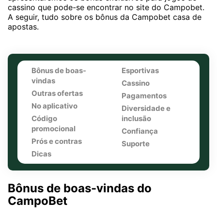
cassino que pode-se encontrar no site do Campobet.
A seguir, tudo sobre os bônus da Campobet casa de
apostas.
Bônus de boas-
Esportivas
vindas
Cassino
Outras ofertas
Pagamentos
No aplicativo
Diversidade e
Código
inclusão
promocional
Confiança
Prós e contras
Suporte
Dicas
Bônus de boas-vindas do
CampoBet