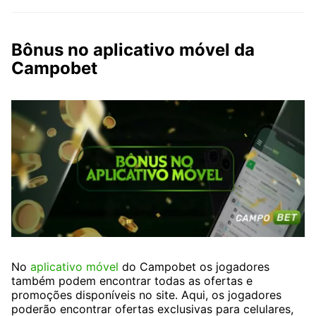
Bônus no aplicativo móvel da
Campobet
No
aplicativo móvel
do Campobet os jogadores
também podem encontrar todas as ofertas e
promoções disponíveis no site. Aqui, os jogadores
poderão encontrar ofertas exclusivas para celulares,