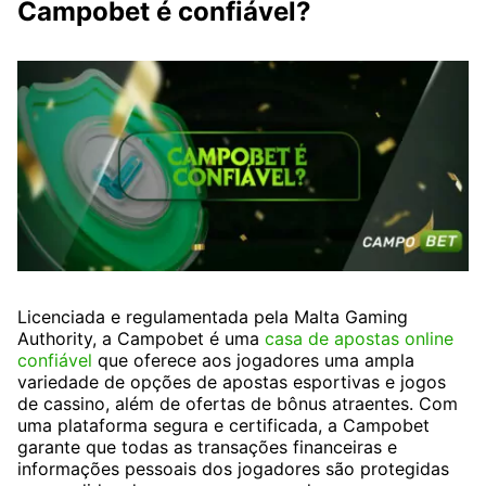
Campobet é confiável?
Licenciada e regulamentada pela Malta Gaming
Authority, a Campobet é uma
casa de apostas online
confiável
que oferece aos jogadores uma ampla
variedade de opções de apostas esportivas e jogos
de cassino, além de ofertas de bônus atraentes. Com
uma plataforma segura e certificada, a Campobet
garante que todas as transações financeiras e
informações pessoais dos jogadores são protegidas