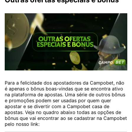
Para a felicidade dos apostadores da Campobet, não
é apenas o bônus boas-vindas que se encontra ativo
na plataforma de apostas. Uma série de outros bônus
e promoções podem ser usadas por quem quer
apostar e se divertir com a Campobet casa de
apostas. Veja no quadro abaixo todas as opções de
bônus que vai encontrar ao se cadastrar na Campobet
pelo nosso link: